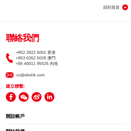
期貨合約
回到頁首
「期貨寶」
股票期權寶
股票期權
「港股易」(簡體版)
聯絡我們
認股證
美股易II
結構性產品
+852 2822 5001 香港
MT4
+853 6262 5028 澳門
+86 40011 95525 內地
交易所買賣基金
表格
cs@ebshk.com
可收回牛熊證
光證財富高 用户指南
建立聯繫:
外匯服務
交易示範
外匯交易
短片教室
開設帳戶
港股網上交易平台
資富理財帳戶