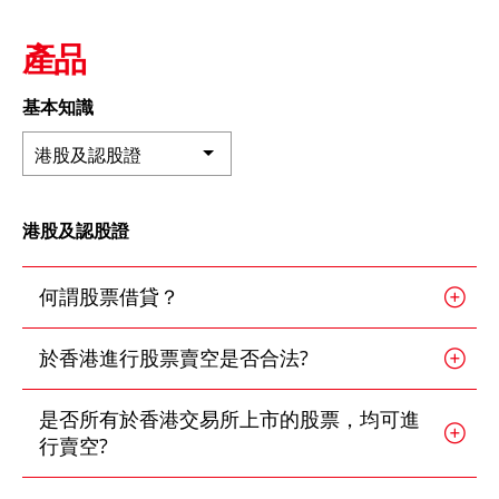
深港通
新股上市
新股快訊
股票處理
EN
繁
简
產品
光證財富高
B股
財富管理
流動交易 (eMO!)
基本知識
美股
報價服務
港股及認股證
海外股票
帳戶
港股及認股證
人壽保險及投資相連壽險計劃
產品
技術支援
強積金
何謂股票借貸？
下載
一般保險
於香港進行股票賣空是否合法?
光證財富高
互惠基金
是否所有於香港交易所上市的股票，均可進
eMO! 免費流動交易程式
行賣空?
債券
「期貨寶」免費試用