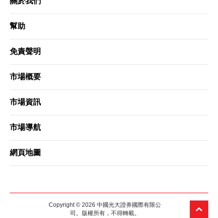
關於我們
期貨寶
幫助
流動期貨交易
免責聲明
股票期權寶
流動股票期權交易
市場概要
雙重認證機制（2FA）
市場資訊
衍生產品知識
市場導航
虛擬資產知識
網頁地圖
財務計算機
Copyright © 2026 中國光大證券國際有限公
證券按倉比率查詢
司。版權所有，不得轉載。