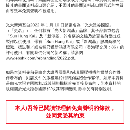
於其他書面資料或口頭介紹，不因其他書面資料或口頭形式的性質
期貨寶
而導致本免責聲明不被適用。
流動期貨交易
光大新鴻基自2022 年 1 月 10 日起更名為「光大證券國際」
（「更名」）。任何載有「光大新鴻基」品牌、其子品牌或包含
股票期權寶
「Sun Hung Kai」及「新鴻基」的名稱的文檔乃於更名前發出或
製作以供使用。帶有「Sun Hung Kai」或「新鴻基」服務商標的
流動股票期權交易
標識、標誌和／或名稱乃獲新鴻基有限公司（香港聯交所：86）的
許可使用。有關我們公司的新名稱，請參閱
雙重認證機制（2FA）
www.ebshk.com/rebranding/2022.pdf
。
如果本資料先前是由光大證券國際和/或其關聯機構的媒體合作夥
衍生產品知識
伴發布的，則該文件的版權屬於相關的媒體合作夥伴。如果本資料
是由光大證券國際和/或其關聯機構首先直接發布的，則本資料的
版權屬於光大證券國際和/或其關聯機構, 除非另有特別說明。
虛擬資產知識
本人/吾等已閱讀並理解免責聲明的條款，
財務計算機
並同意受其約束
證券按倉比率查詢