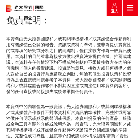
登入
免責聲明：
返回
返回
返回
返回
本資料由光大證券國際和／或其關聯機構和／或其媒體合作夥伴利
產品
市場快訊
市場導航
幫助
用有關媒體已公開的報告、資訊或資料而準備，並非為提供實質性
的或專項的研究或分析之目的而編制，僅供接收方作為一般資訊使
市場快訊
用。本資料的目的並非為接收方做出投資決策提供依據、推薦或建
簡介
議，本資料在任何情況下均不構成對包括但不限於接收方在內的任
市場概要
研究報告總覽
收費及其他費用
何機構／個人的投資建議、投資諮詢意見。接收方或任何機構／個
市場導航
人對於自己的投資行為應當獨立判斷，無論其做出投資決策和投資
港股
行為是否直接或間接參考了本資料，光大證券國際和／或其關聯機
股票搜尋
投資速遞
激活您的網上帳戶
構和／或其媒體合作夥伴不對其因直接或間接使用本資料內容所引
產品
證券孖展買賣
發的任何直接或間接損失或後果承擔任何責任。
常見問題
市場資訊
外匯攻略
幫助
本資料中的內容僅為一般資訊，光大證券國際和／或其關聯機構和
認購新股
／或其媒體合作夥伴不對本資料所含資訊的準確性、完整性或可靠
交易
性做任何明示或默示的聲明或保證。本資料提及的任何產品、服務
財經日誌
媒體訪問
滬港通
聯絡我們
或金融工具有關的介紹或說明均為一般資訊，光大證券國際和／或
款項處理
其關聯機構和／或其媒體合作夥伴不保證該等介紹或說明的準確
性、完整性或可靠性，且該等介紹或說明不構成認購/購買／賣出