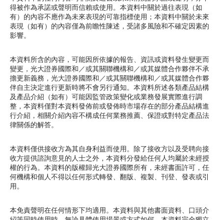
得被作為承諾或聲明而信賴或使用。本資料中關於過往表現（如
期貨合約
「期貨寶」
有）的內容不應作為未來表現的可靠指標使用；本資料中關於未來
表現（如有）的內容僅為前瞻性陳述，受諸多風險和不確定因素的
影響。
股票期權寶
股票期權
「港股易」(簡體版)
本資料所含的內容，可能因所依據的報告、資訊或資料發生變更而
認股證
變更，光大證券國際和／或其關聯機構和／或其媒體合作夥伴不承
美股易II
擔更新義務，光大證券國際和／或其關聯機構和／或其媒體合作夥
伴自主決定進行更新時將不會另行通知。本資料所述各類產品結構
結構性產品
及產品介紹（如有）可能因監管政策變化或業務發展實際進行調
MT4
整，本資料僅對本資料發佈前或發佈時市場存在的部分產品結構進
交易所買賣基金
行介紹，相關介紹內容不構成任何業務推薦、保證或對特定產品法
表格
律關係的解答。
可收回牛熊證
光證財富高 用户指南
本資料僅供接收方為其自身利益而使用。除了接收方以及受聘向接
收方提供諮詢意見的人士之外，本資料分發給任何人均屬於未經授
外匯服務
權的行為。本資料的版權歸光大證券國際所有，未經書面許可，任
交易示範
何機構和個人不得以任何形式轉發、翻版、複製、刊登、發表或引
用。
外匯交易
短片教室
本免責聲明在任何情形下均適用。本資料與其他書面資料、口頭介
港股網上交易平台
資富理財帳戶
紹等同時使用時，無論具體使用場景或方式如何，本資料完全獨立