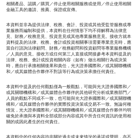
深港通
新股上市
新股快訊
股票處理
相關產品、認購／購買／停止使用相關服務或使用／停止使用相關
EN
繁
简
金融工具的邀請、推薦、保證或宣傳。
光證財富高
B股
財富管理
本資料並非為提供法律、稅務、會計、投資或其他受監管服務或專
流動交易 (eMO!)
業服務而編制和提供，本資料在任何情形下均不得解釋為法律意
美股
見、財務／稅務意見、投資意見或其他專業服務意見。接收方就本
報價服務
資料提及的法律、稅務、會計或投資相關事項需要專業意見時，應
當自行諮詢法律顧問、財務／稅務顧問和投資顧問等專業服務機構
海外股票
／人員的意見。接收方或任何第三人直接或間接參考本資料提及的
帳戶
法律、稅務、會計或投資相關內容（如有）做出相關行為或決策
人壽保險及投資相連壽險計劃
時，應自行承擔相關後果和責任，光大證券國際和／或其關聯機構
產品
和／或其媒體合作夥伴不對該等行為或決策承擔任何責任。
技術支援
強積金
本資料中提及的任何觀點僅為一般觀點，可能與光大證券國際和／
或其關聯機構和／或其媒體合作夥伴的其他研究分析或業務部門／
下載
一般保險
人員的觀點不同或不一致，也可能與光大證券國際和／或其關聯機
構和／或其媒體合作夥伴的實際投資決策或交易不一致。無論何種
光證財富高
情況，光大證券國際和／或其關聯機構和／或其媒體合作夥伴均明
互惠基金
確免於承擔與本資料全部或部分內容或其中所含任何資訊的使用相
eMO! 免費流動交易程式
關的或因此產生的任何責任。
債券
「期貨寶」免費試用
本資料中的任何內容均非關於過去或未來情況的承諾或聲明，亦不