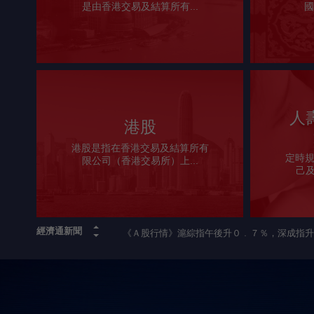
是由香港交易及結算所有...
國
人
港股
港股是指在香港交易及結算所有
定時
限公司（香港交易所）上...
己及
《寶島股市》台股收跌０﹒３８％，報４４２２
《Ａ股行情》滬綜指午後升０﹒７％，深成指升
經濟通新聞
【國際要聞】泰國發生校園槍擊，高中生回校開
《異動股》ＰＣＢ概念見漲建滔積層板飆逾１３
《異動股》ＡＩ硬件股走強兆易創新大漲８％，
《異動股》弘毅文化續飆逾５１％，遭騰訊退出
【ＡＩ】黃仁勳據悉下周與ＬＧ董事長會面，討
《午市前瞻》恒指攻堅兩萬六取決科技股業績，
【騰訊預測】騰訊（００７００）次季料多賺８