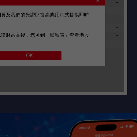
--
--
賣出
--
--
前收市價
網頁及我們的光證財富高應用程式提供即時
--
--
全日低位
。
--
--
52週低
光證財富高後，您可到「監察表」查看港股
--
--
成交額
--
--
% 息率
--
--
貨幣單位
OK