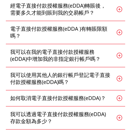
經電子直接付款授權服務(eDDA)轉賬後，
期貨合約
「期貨寶」
需要多久才能到賬到我的交易帳戶？
股票期權寶
股票期權
電子直接付款授權服務(eDDA )有轉賬限額
「港股易」(簡體版)
嗎？
認股證
美股易II
我可以在我的電子直接付款授權服務
結構性產品
MT4
(eDDA)中增加我的非指定銀行帳戶嗎？
交易所買賣基金
表格
我可以使用其他人的銀行帳戶登記電子直接
付款授權服務(eDDA)嗎？
可收回牛熊證
光證財富高 用户指南
外匯服務
如何取消電子直接付款授權服務(eDDA)？
交易示範
外匯交易
我可以透過電子直接付款授權服務(eDDA)
短片教室
存款金額為多少？
港股網上交易平台
資富理財帳戶