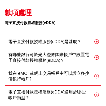
深港通
新股上市
新股快訊
股票處理
EN
繁
简
款項處理
光證財富高
B股
財富管理
流動交易 (eMO!)
電子直接付款授權服務(eDDA)
美股
報價服務
海外股票
帳戶
電子直接付款授權服務(eDDA)是甚麼？
人壽保險及投資相連壽險計劃
產品
有哪些銀行可於光大證券國際帳戶中設置電
子直接付款授權服務(eDDA)？
技術支援
強積金
下載
我在 eMO! 或網上交易帳戶中可以設立多少
一般保險
個銀行帳戶?
光證財富高
互惠基金
電子直接付款授權服務(eDDA)適用於哪些
eMO! 免費流動交易程式
帳戶類型？
債券
「期貨寶」免費試用