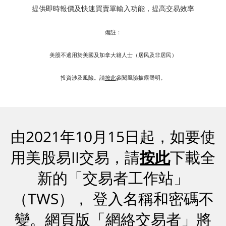
提供即時報價及快速買賣單輸入功能，提高交易效率
期貨寶
備註：
流動期貨交易
美股不適用於美國及加拿大籍人士（居民及非居民）
股票期權寶
投資涉及風險。請
按此
參閱風險披露聲明。
流動股票期權交易
雙重認證機制（2FA）
衍生產品知識
由2021年10月15日起，如要使
用美股易II交易，請
按此
下載全
虛擬資產知識
新的「交易者工作站」
財務計算機
（TWS）， 登入名稱和密碼不
變。網頁版「網絡交易者」將
證券按倉比率查詢