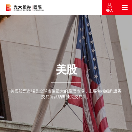
登入
返回
返回
返回
返回
產品
市場快訊
市場導航
幫助
市場快訊
簡介
市場概要
研究報告總覽
收費及其他費用
美股
市場導航
港股
股票搜尋
投資速遞
激活您的網上帳戶
產品
證券孖展買賣
美國股票市場是全球市值最大的股票市場，主要包括紐約證券
常見問題
交易所及納斯達克交易所。
市場資訊
外匯攻略
幫助
認購新股
交易
財經日誌
媒體訪問
滬港通
聯絡我們
款項處理