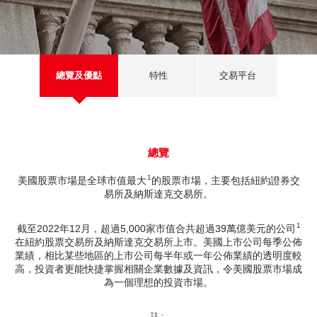
深港通
新股上市
新股快訊
股票處理
EN
繁
简
光證財富高
B股
財富管理
流動交易 (eMO!)
美股
總覽及優點
特性
交易平台
報價服務
海外股票
帳戶
人壽保險及投資相連壽險計劃
產品
總覽
1
美國股票市場是全球市值最大
的股票市場，主要包括紐約證券交
技術支援
強積金
易所及納斯達克交易所。
下載
一般保險
1
截至2022年12月，超過5,000家市值合共超過39萬億美元的公司
在紐約股票交易所及納斯達克交易所上市。美國上市公司每季公佈
光證財富高
業績，相比某些地區的上市公司每半年或一年公佈業績的透明度較
互惠基金
高，投資者更能快捷掌握相關企業數據及資訊，令美國股票市場成
eMO! 免費流動交易程式
為一個理想的投資市場。
債券
「期貨寶」免費試用
註：