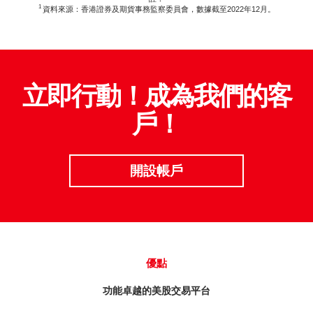
1
資料來源：香港證券及期貨事務監察委員會，數據截至2022年12月。
期貨合約
「期貨寶」
股票期權寶
股票期權
「港股易」(簡體版)
認股證
立即行動！成為我們的客
美股易II
戶！
結構性產品
MT4
交易所買賣基金
表格
開設帳戶
可收回牛熊證
光證財富高 用户指南
外匯服務
交易示範
優點
外匯交易
短片教室
功能卓越的美股交易平台
港股網上交易平台
資富理財帳戶