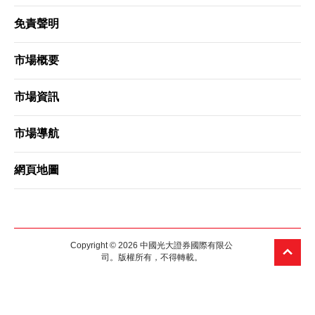
免責聲明
更新個人資料
市場概要
客戶同意書 - 香港投資者識別碼制度及場外證券交易匯報制度
及首次公開招股結算平台
市場資訊
市場導航
網絡安全意識
網頁地圖
友情連結
Copyright © 2026 中國光大證券國際有限公
司。版權所有，不得轉載。