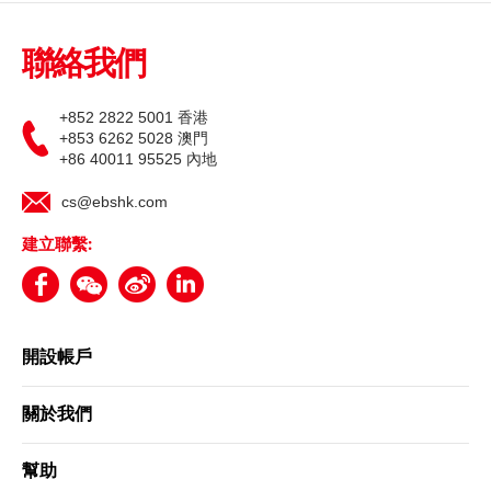
期貨寶
聯絡我們
流動期貨交易
+852 2822 5001 香港
股票期權寶
+853 6262 5028 澳門
+86 40011 95525 內地
流動股票期權交易
cs@ebshk.com
雙重認證機制（2FA）
建立聯繫:
衍生產品知識
虛擬資產知識
開設帳戶
財務計算機
關於我們
幫助
證券按倉比率查詢