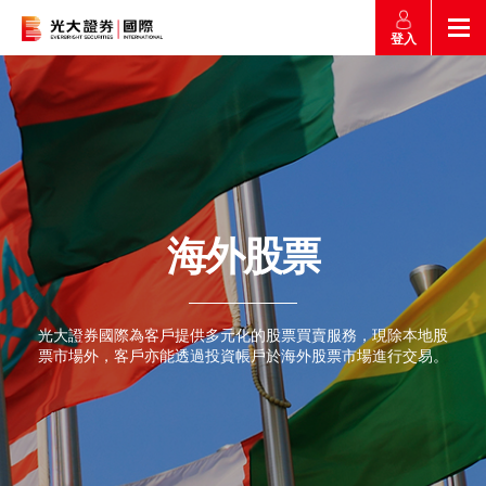
登入
返回
返回
返回
返回
產品
市場快訊
市場導航
幫助
市場快訊
簡介
市場概要
研究報告總覽
收費及其他費用
海外股票
市場導航
港股
股票搜尋
投資速遞
激活您的網上帳戶
產品
證券孖展買賣
光大證券國際為客戶提供多元化的股票買賣服務，現除本地股
常見問題
票市場外，客戶亦能透過投資帳戶於海外股票市場進行交易。
市場資訊
外匯攻略
幫助
認購新股
交易
財經日誌
媒體訪問
滬港通
聯絡我們
款項處理