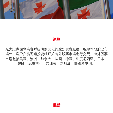
深港通
新股上市
新股快訊
股票處理
EN
繁
简
光證財富高
B股
財富管理
流動交易 (eMO!)
美股
報價服務
總覽
海外股票
帳戶
光大證券國際為客戶提供多元化的股票買賣服務，現除本地股票市
人壽保險及投資相連壽險計劃
場外，客戶亦能透過投資帳戶於海外股票市場進行交易。海外股票
產品
市場包括美國、澳洲、加拿大、法國、德國、印度尼西亞、日本、
韓國、馬來西亞、菲律賓、新加坡、泰國及英國。
技術支援
強積金
下載
一般保險
光證財富高
互惠基金
eMO! 免費流動交易程式
債券
優點
「期貨寶」免費試用