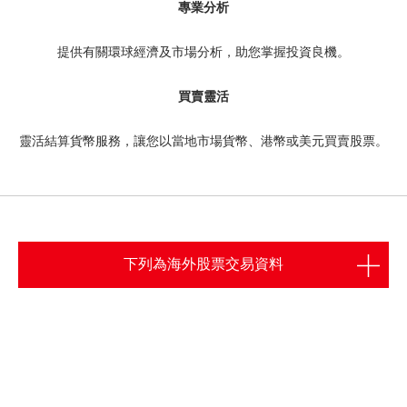
專業分析
期貨合約
「期貨寶」
提供有關環球經濟及市場分析，助您掌握投資良機。
股票期權寶
股票期權
買賣靈活
「港股易」(簡體版)
認股證
靈活結算貨幣服務，讓您以當地市場貨幣、港幣或美元買賣股票。
美股易II
結構性產品
MT4
交易所買賣基金
表格
可收回牛熊證
光證財富高 用户指南
下列為海外股票交易資料
外匯服務
交易示範
外匯交易
短片教室
港股網上交易平台
資富理財帳戶