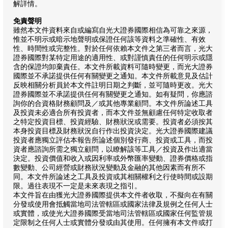
解詳情。
免責聲明
雖然本文件資料來自或編寫自光大證券國際相信為可靠之來源，
惟並不明示或暗示地聲明或保證任何該等資料之準確性、有效
性、時間性或完整性。對於任何依賴本文件之第三者而言，光大
證券國際對某特定用途的適用性、或對謹慎責任的任何明示或隱
含的保證均卸棄責任。本文件所載資料可隨時變更，而光大證券
國際並不承諾提供任何有關變更之通知。本文件所載意見及估計
反映相關分析員於本文件註明日期之判斷，並可隨時更改。光大
證券國際並不承諾提供任何有關變更之通知。如有疑問，你應諮
詢你的合資格財務顧問及／或其他專業顧問。本文件所論述工具
及投資未必適合所有投資者，而本文件並無顧慮任何特定收取者
之特定投資目標、投資經驗、財務狀況或需要。投資者必須按其
本身投資目標及財務狀況自行作出投資決定。光大證券國際建議
投資者應獨立評估本報告所論述個別發行商、投資或工具，而投
資者應諮詢所需之獨立顧問，以瞭解該等工具／投資及作出適當
決定。投資價值和收入或因利率或外幣匯率變動、證券價格或指
數變動、公司經營或財務狀況變動及金融的其他因素而有所不
同。本文件所論述之工具及投資或其相關權利之行使時間或設期
限。過往表現不一定是未來表現之指引。
本文件旨在由獲光大證券國際提供本文件者收取，不擬向在有關
分發或使用會抵觸當地司法管轄區或國家法律及規例之任何人士
或實體，或使光大證券國際受當地司法管轄區或國家任何監管規
定限制之任何人士或實體分發或由其使用。任何擁有本文件或打