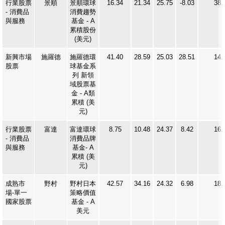
行業股票
景順
景順環球
16.34
21.34
25.75
-8.03
38.
- 消費品
消費趨勢
與服務
基金 - A
更新個人資料
累積股份
(美元)
客戶同意書 - 香港投資者識別碼制度及場外證券交易匯報制度
新興市場
施羅德
施羅德環
41.40
28.59
25.03
28.51
14.
股票
球基金系
及首次公開招股結算平台
列 新領
域股票基
金 - A類
網絡安全意識
累積 (美
元)
友情連結
行業股票
富達
富達環球
8.75
10.48
24.37
8.42
16.
- 消費品
消費品牌
與服務
基⾦- A
累積 (美
元)
成熟市
野村
野村日本
42.57
34.16
24.32
6.98
18.
場-單一
策略價值
國家股票
基金 - A
美元