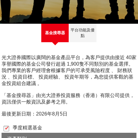
深港通
新股上市
新股快訊
股票處理
EN
繁
简
光證財富高
B股
財富管理
流動交易 (eMO!)
平台功能及優
美股
基金搜尋器
點
報價服務
海外股票
帳戶
光大證券國際以廣闊的基金產品平台，為客戶提供由接近 40家
享譽國際的基金公司發行超過 1,900隻不同類別的基金選擇。
人壽保險及投資相連壽險計劃
產品
我們專業的客戶經理會根據客戶的可承受風險程度 、 財務狀
況 、投資目標、 投資經驗、 投資年期等，為您提供客觀的基
技術支援
強積金
金投資組合建議 。
下載
「基金搜尋器」由光大證券投資服務（香港）有限公司提供，
一般保險
資訊僅供一般資訊及參考之用。
光證財富高
互惠基金
最後更新日期：
2026年8月5日
eMO! 免費流動交易程式
季度精選基金
債券
「期貨寶」免費試用