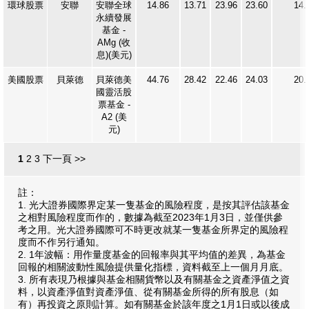
環球股票
安聯
安聯全球
14.86
13.71
23.96
23.60
14.
永續發展
基金 -
AMg (收
息)(美元)
美國股票
貝萊德
貝萊德美
44.76
28.42
22.46
24.03
20.
國靈活股
票基金 -
A2 (美
元)
1
2
3
下一頁 >>
註：
1. 光大證券國際界定某一隻基金的風險程度，是按其評估該基金
之相對風險程度而作的，數據為截至2023年1月3日，並僅供參
考之用。光大證券國際可不時更改就某一隻基金所界定的風險程
度而不作另行通知。
2. 1年波幅：用作量度基金的回報率與其平均值的差異，為基金
回報的相關波動性風險提供量化指標，資料截至上一個月月底。
3. 所有表現乃根據與基金相關貨幣以及有關基金之資產淨值之資
料，以資產淨值對資產淨值、從有關基金所得的所有股息（如
有）再投資之原則計算。如有關基金於該年度之1月1日或以後成