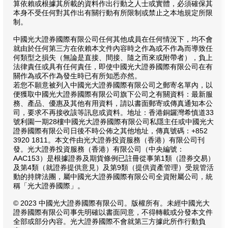
算依賴或根據其所載的資料作出行動之人士或實體，必須確保其
本身不受任何對其作出有關行動有所限制或禁止之本地規定所限
制。
中國光大證券國際有限公司任何其他成員在任何情況下，均不會
就由於任何第三方在依賴本文件內容時之作為或不作為而導致任
何類型之損失（無論是直接、間接、隨之而來或附帶者），負上
法律責任或具有任何責任，即使中國光大證券國際有限公司在有
關作為或不作為發生時已有所知悉亦然。
若您不願意被列入中國光大證券國際有限公司之郵寄名單內，以
便獲取中國光大證券國際有限公司旗下公司之有關資料：最新服
務、產品、優惠及其他有用資料，請以書面郵寄或傳真通知本公
司，要求不再接收該等訊息或資料。地址：香港銅鑼灣希慎道33
號利園一期28樓中國光大證券國際有限公司私隱主任或中國光大
證券國際有限公司日後不時公佈之其他地址，傳真號碼：+852
3920 1811。本文件由光大證券投資服務（香港）有限公司刊
發。光大證券投資服務（香港）有限公司（中央編號：
AAC153）是根據證券及期貨條例已註冊從事第1類（證券交易）
及第4類（就證券提供意見）及第9類（提供資產管理）受規管活
動的持牌法團，屬中國光大證券國際有限公司全資附屬公司，統
稱「光大證券國際」。
© 2023 中國光大證券國際有限公司。版權所有。未經中國光大
證券國際有限公司事先明確以書面同意，不得轉載或分發本文件
全部或部分內容。光大證券國際不會就第三方據此所作行動負