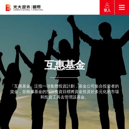
登入
返回
返回
返回
返回
產品
市場快訊
市場導航
幫助
市場快訊
簡介
市場概要
研究報告總覽
收費及其他費用
互惠基金
市場導航
港股
股票搜尋
投資速遞
激活您的網上帳戶
產品
證券孖展買賣
「互惠基金」泛指一項集體投資計劃，基金公司集合投資者的
資金，並根據基金的預設投資目標將資金投資於多元化的市場
常見問題
市場資訊
外匯攻略
和投資工具去管理該基金。
幫助
認購新股
交易
財經日誌
媒體訪問
滬港通
聯絡我們
款項處理