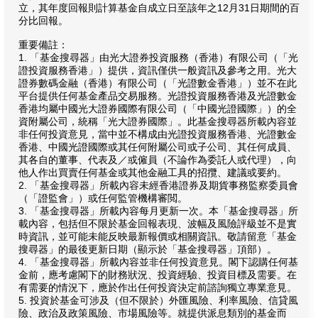
立，其年度回報則計算基金自成立日至該年之12月31日期間的百
分比回報。
重要備註：
1. 「基金搜尋器」由光大證券投資服務（香港）有限公司（「光
證投資服務香港」）提供，資訊僅供一般資訊及參考之用。光大
證券數碼金融（香港）有限公司（「光證數金香港」）並不在此
平台提供任何基金產品交易服務。光證投資服務香港及光證數金
香港均屬中國光大證券國際有限公司（「中國光證國際」）的全
資附屬公司，統稱「光大證券國際」。此基金搜尋器所載內容並
非任何投資意見，當中並不構成由光證投資服務香港、光證數金
香港、中國光證國際或其任何附屬公司或子公司、其任何成員、
其各自的董事、代表及／或僱員（不論作為委託人或代理），向
他人作出買賣任何基金或其他金融工具的招攬、建議或要約。
2. 「基金搜尋器」所載內容未經香港證券及期貨事務監察委員會
（「證監會」）或任何監管機構審閲。
3. 「基金搜尋器」所載內容每月更新一次。本「基金搜尋器」所
載內容，包括但不限於基金回報表現、波幅及風險評級並不是實
時資訊，並可能未能反映最新報價或相關資訊。敬請留意「基金
搜尋器」的最後更新日期（顯示於「基金搜尋器」頂部）。
4. 「基金搜尋器」所載內容並非任何投資意見。閣下認購任何基
金前，應考慮閣下的財務狀況、投資經驗、投資目標及需要。在
有需要的情況下，應於作出任何投資決定前諮詢獨立專業意見。
5. 投資於基金可涉及（但不限於）外匯風險、利率風險、信貸風
險、政治及政策風險、市場風險等。就提供派息類別的基金而