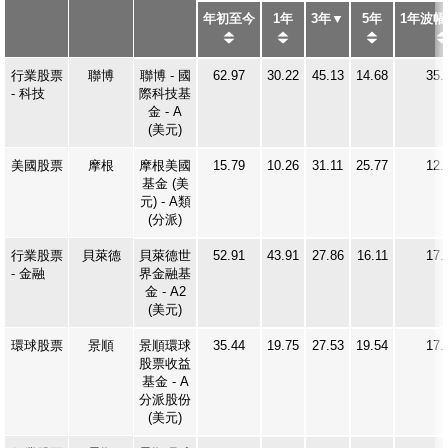
年初至今
1年
3年
5年
1年波幅
期貨寶
流動期貨交易
行業股票
聯博
聯博 - 國
62.97
30.22
45.13
14.68
35.
- 科技
際科技基
金 - A
股票期權寶
(美元)
流動股票期權交易
美國股票
摩根
摩根美國
15.79
10.26
31.11
25.77
12.
基金 (美
雙重認證機制（2FA）
元) - A類
(分派)
衍生產品知識
行業股票
貝萊德
貝萊德世
52.91
43.91
27.86
16.11
17.
- 金融
界金融基
金 - A2
(美元)
虛擬資產知識
環球股票
景順
景順環球
35.44
19.75
27.53
19.54
17.
股票收益
財務計算機
基金 - A
分派股份
(美元)
證券按倉比率查詢