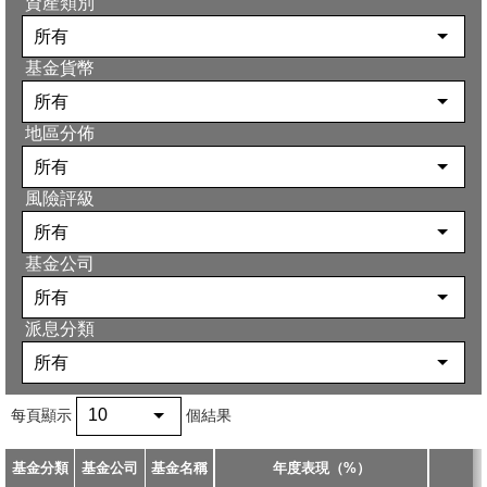
資產類別
期貨合約
「期貨寶」
所有
基金貨幣
股票期權寶
股票期權
所有
「港股易」(簡體版)
地區分佈
認股證
所有
美股易II
結構性產品
風險評級
MT4
所有
交易所買賣基金
表格
基金公司
所有
可收回牛熊證
光證財富高 用户指南
派息分類
所有
外匯服務
交易示範
10
每頁顯示
個結果
外匯交易
短片教室
基金分類
基金公司
基金名稱
年度表現（%）
港股網上交易平台
資富理財帳戶