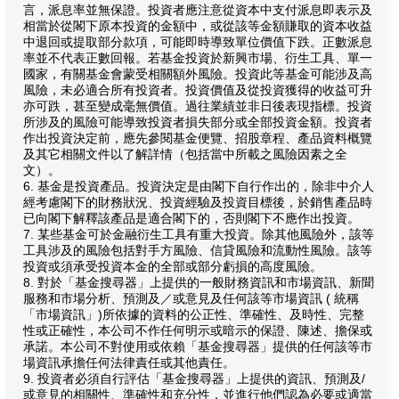
言，派息率並無保證。投資者應注意從資本中支付派息即表示及
相當於從閣下原本投資的金額中，或從該等金額賺取的資本收益
中退回或提取部分款項，可能即時導致單位價值下跌。正數派息
率並不代表正數回報。若基金投資於新興市場、衍生工具、單一
國家，有關基金會蒙受相關額外風險。投資此等基金可能涉及高
風險，未必適合所有投資者。投資價值及從投資獲得的收益可升
亦可跌，甚至變成毫無價值。過往業績並非日後表現指標。投資
所涉及的風險可能導致投資者損失部分或全部投資金額。投資者
作出投資決定前，應先參閱基金便覽、招股章程、產品資料概覽
及其它相關文件以了解詳情（包括當中所載之風險因素之全
文）。
6. 基金是投資產品。投資決定是由閣下自行作出的，除非中介人
經考慮閣下的財務狀況、投資經驗及投資目標後，於銷售產品時
已向閣下解釋該產品是適合閣下的，否則閣下不應作出投資。
7. 某些基金可於金融衍生工具有重大投資。除其他風險外，該等
工具涉及的風險包括對手方風險、信貸風險和流動性風險。該等
投資或須承受投資本金的全部或部分虧損的高度風險。
8. 對於「基金搜尋器」上提供的一般財務資訊和市場資訊、新聞
服務和市場分析、預測及／或意見及任何該等市場資訊 ( 統稱
「市場資訊」)所依據的資料的公正性、準確性、及時性、完整
性或正確性，本公司不作任何明示或暗示的保證、陳述、擔保或
承諾。本公司不對使用或依賴「基金搜尋器」提供的任何該等市
場資訊承擔任何法律責任或其他責任。
9. 投資者必須自行評估「基金搜尋器」上提供的資訊、預測及/
或意見的相關性、準確性和充分性，並進行他們認為必要或適當