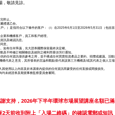
場，敬請見諒。
送完即止。
專屬禮遇乙份。
客戶」）是指符合以下條件的客戶：（i）在2025年6月1日至2026年5月31日（包
的企業和機構客戶，員工和客戶經理。
動資訊及確認訊息。
其同意。
為準。如有任何爭議，光大證券國際保留最終決定權。
此活動及不時修訂相關條款及細則之權利而毋須另行通知。
內提供的任何資訊僅供參考之用，並不構成任何買賣投資產品之要約、招攬或建議。活
三方機構代表之意見，其所發表的言論和觀點僅代表該第三方機構及/或其代表之個人立
任何人因使用以上內容及於本講座內提供的任何資訊而蒙受的任何直接或間接損失。
咨詢均未經證券及期貨事務監察委員會審閱。
感謝支持，2026年下半年環球市場展望講座名額已滿
座2天前收到附上「入場二維碼」的確認電郵或短訊