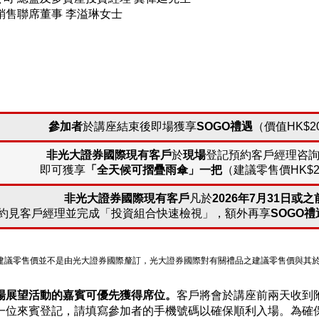
銷售聯席董事 李溢琳女士
參加者
於講座結束後即場獲享
SOGO禮遇
（價值HK$2
非光大證券國際現有客戶
於
現場
登記預約客戶經理咨
即可獲享
「全天候可摺疊雨傘」一把
（建議零售價HK$2
非光大證券國際現有客戶
凡於
2026年7月31日或之
約見客戶經理並完成「投資組合快速檢視」，額外再享
SOGO禮
建議零售價並不是由光大證券國際釐訂，光大證券國際對有關禮品之建議零售價與其
場展望活動的嘉賓可優先獲得席位。
客戶將會於講座前兩天收到
一位來賓登記，請填寫參加者的手機號碼以確保順利入場。為確