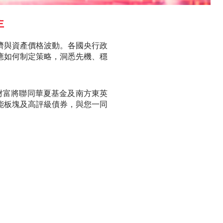
知識
主
機
濟與資產價格波動。各國央行政
應如何制定策略，洞悉先機、穩
比率查詢
資料
財富將聯同華夏基金及南方東英
能板塊及高評級債券，與您一同
書 - 香港投資者識別碼制度
券交易匯報制度及首次公開
平台
意識