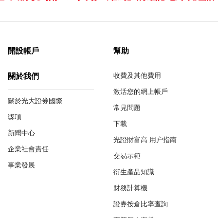
開設帳戶
幫助
收費及其他費用
關於我們
激活您的網上帳戶
關於光大證券國際
常見問題
獎項
下載
新聞中心
光證財富高 用户指南
企業社會責任
交易示範
事業發展
衍生產品知識
財務計算機
證券按倉比率查詢