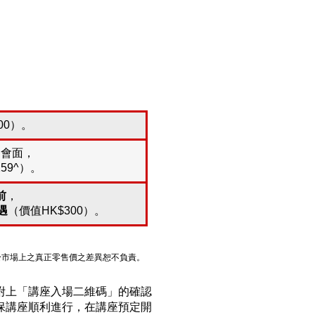
00）。
詢會面，
59^）。
前
，
遇
（價值HK$300）。
於市場上之真正零售價之差異恕不負責。
附上「講座入場二維碼」的確認
保講座順利進行，在講座預定開