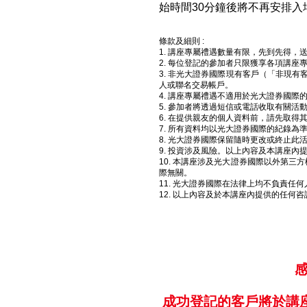
始時間30分鐘後將不再安排入
條款及細則 :
1. 講座專屬禮遇數量有限，先到先得，
2. 每位登記的參加者只限獲享各項講座
3. 非光大證券國際現有客戶（「非現有
人或聯名交易帳戶。
4. 講座專屬禮遇不適用於光大證券國際
5. 參加者將透過短信或電話收取有關活
6. 在提供親友的個人資料前，請先取得
7. 所有資料均以光大證券國際的紀錄
8. 光大證券國際保留隨時更改或終止
9. 投資涉及風險。以上內容及本講座
10. 本講座涉及光大證券國際以外第
際無關。
11. 光大證券國際在法律上均不負責
12. 以上內容及於本講座內提供的任何
成功登記的客戶將於講