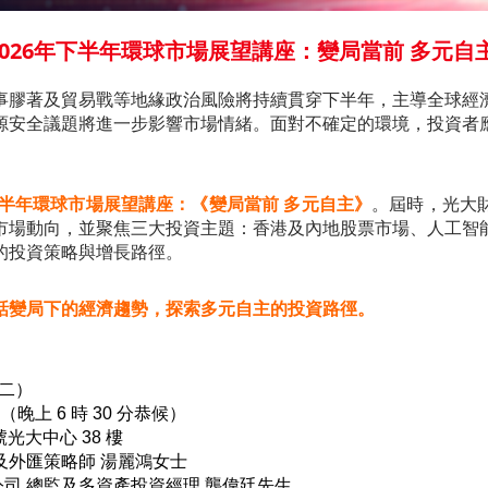
虛擬資產
2026年下半年環球市場展望講座：變局當前 多元自
財務計算
事膠著及貿易戰等地緣政治風險將持續貫穿下半年，主導全球經
源安全議題將進一步影響市場情緒。面對不確定的環境，投資者
證券按倉
更新個人
年下半年環球市場展望講座：《變局當前 多元自主》
。屆時，光大
市場動向，並聚焦三大投資主題：
香港及內地股票市場
、人工智
客戶同意
的投資策略與增長路徑。
及場外證
招股結算
話變局下的經濟趨勢，探索多元自主的投資路徑。
網絡安全
期二）
友情連結
 分（晚上 6 時 30 分恭候）
號光大中心 38 樓
場及外匯策略師 湯麗鴻女士
司 總監及多資產投資經理 龔偉廷先生