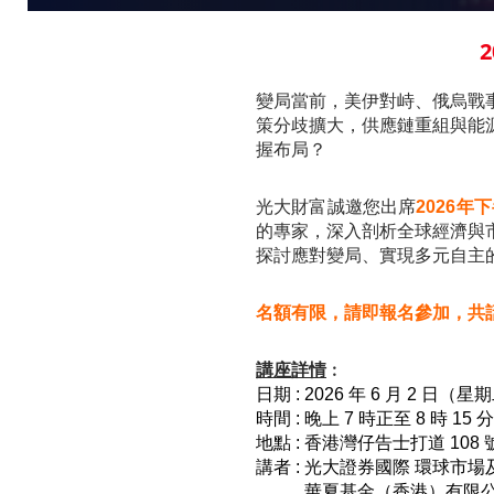
變局當前，美伊對峙、俄烏戰
策分歧擴大，供應鏈重組與能
握布局？
光大財富誠邀您出席
2026
的專家，深入剖析全球經濟與
探討應對變局、實現多元自主
名額有限，請即報名參加，共
講座詳情
︰
日期 : 2026 年 6 月 2 日（星
時間 : 晚上 7 時正至 8 時 15
地點 : 香港灣仔告士打道 108 
講者 : 光大證券國際 環球市
講者 :
華夏基金（香港）有限公