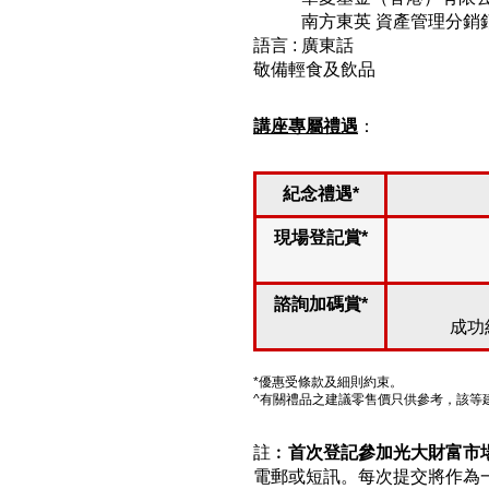
講者 :
南方東英 資產管理分銷
語言 : 廣東話
敬備輕食及飲品
講座專屬禮遇
：
紀念禮遇*
現場登記賞*
諮詢加碼賞*
成功
*優惠受條款及細則約束。
^有關禮品之建議零售價只供參考，該等
註︰
首次登記參加光大財富市
電郵或短訊。每次提交將作為