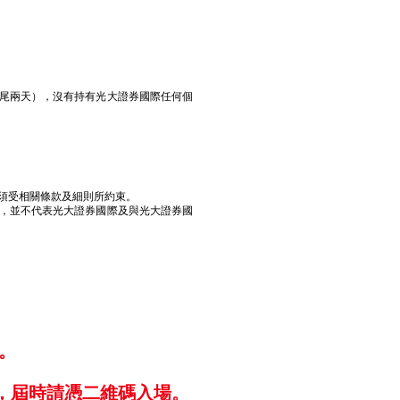
括首尾兩天），沒有持有光大證券國際任何個
動須受相關條款及細則所約束。
場，並不代表光大證券國際及與光大證券國
。
，屆時請憑二維碼入場。