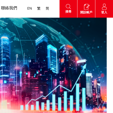
聯絡我們
EN
繁
简
搜尋
登入
開設帳戶
他費用
滬港通
網上帳戶
海外股票
互惠基金
認股證
外匯服務
高 用户指南
知識