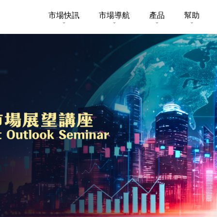
市場快訊
市場導航
產品
幫助
市場概要
研究報告總覽
收費及其
買賣
認購新股
股票搜尋
投資速遞
激活您的
美股
市場資訊
外匯攻略
常見問題
一般保險
股票期權
財經日誌
媒體訪問
下載
賣基金
可收回牛熊證
新股上市
新股快訊
光證財富
帳戶
財富管理
交易示範
衍生產品