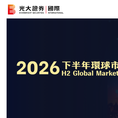
港股
證券孖展
深港通
B股
人壽保險及投資相連壽險計劃
強積金
債券
期貨合約
結構性產品
交易所買
外匯交易
資富理財