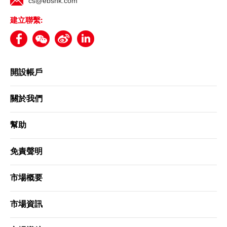
cs@ebshk.com
建立聯繫:
更新個人資料
客戶同意書 - 香港投資者識別碼制度及場外證券交易匯報制度
及首次公開招股結算平台
開設帳戶
網絡安全意識
關於我們
幫助
友情連結
免責聲明
市場概要
市場資訊