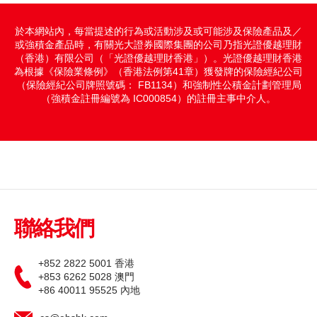
期貨寶
於本網站內，每當提述的行為或活動涉及或可能涉及保險產品及／
或強積金產品時，有關光大證券國際集團的公司乃指光證優越理財
流動期貨交易
（香港）有限公司（「光證優越理財香港」）。光證優越理財香港
為根據《保險業條例》（香港法例第41章）獲發牌的保險經紀公司
股票期權寶
（保險經紀公司牌照號碼： FB1134）和強制性公積金計劃管理局
（強積金註冊編號為 IC000854）的註冊主事中介人。
流動股票期權交易
雙重認證機制（2FA）
衍生產品知識
虛擬資產知識
聯絡我們
+852 2822 5001 香港
財務計算機
+853 6262 5028 澳門
+86 40011 95525 內地
證券按倉比率查詢