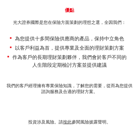
期貨合約
「期貨寶」
優點
股票期權寶
光大證券國際是您在保險方面策劃的理想之選，全因我們：
股票期權
「港股易」(簡體版)
為您提供十多間保險供應商的產品，保持中立角色
認股證
以客戶利益為首，提供專業及全面的理財策劃方案
美股易II
結構性產品
作為客戶的長期理財策劃夥伴，我們會於客戶不同的
MT4
人生階段定期檢討方案並提供建議
交易所買賣基金
表格
我們的客戶經理擁有專業保險知識，了解您的需要，從而為您提供
可收回牛熊證
光證財富高 用户指南
諮詢服務及合適的理財方案。
外匯服務
交易示範
外匯交易
投資涉及風險。請
按此
參閱風險披露聲明。
短片教室
港股網上交易平台
資富理財帳戶