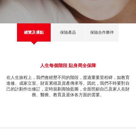
深港通
新股上市
新股快訊
股票處理
EN
繁
简
光證財富高
B股
財富管理
流動交易 (eMO!)
美股
總覽及優點
保險產品
保險合作夥伴
報價服務
海外股票
帳戶
人壽保險及投資相連壽險計劃
產品
人生每個階段 貼身周全保障
在人生旅程上，我們會經歷不同的階段，渡過重要里程碑，如教育
技術支援
強積金
進修、成家立室、財富累積及資產傳承等。因此，我們不時要對自
己的計劃作出修訂，定時規劃壽險藍圖，全面照顧自己及家人在財
下載
務、醫療、教育及退休各方面的需要。
一般保險
光證財富高
互惠基金
eMO! 免費流動交易程式
債券
「期貨寶」免費試用