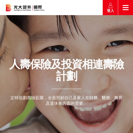
登入
返回
返回
返回
返回
產品
市場快訊
市場導航
幫助
市場快訊
簡介
市場概要
研究報告總覽
收費及其他費用
人壽保險及投資相連壽險
市場導航
港股
計劃
股票搜尋
投資速遞
激活您的網上帳戶
產品
證券孖展買賣
常見問題
定時規劃壽險藍圖，全面照顧自己及家人在財務、醫療、教育
市場資訊
外匯攻略
幫助
認購新股
及退休各方面的需要。
交易
財經日誌
媒體訪問
滬港通
聯絡我們
款項處理