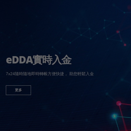
eDDA實時入金
7x24隨時隨地即時轉帳方便快捷， 助您輕鬆入金
更多